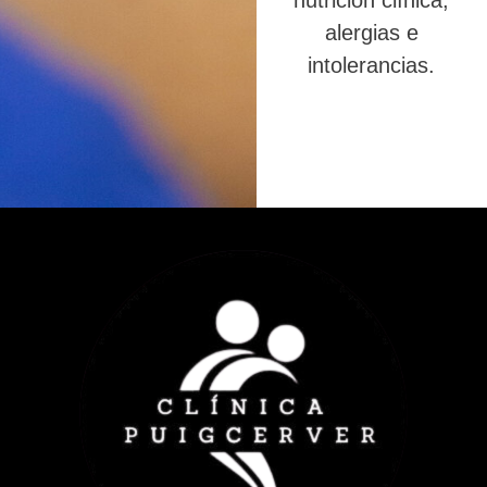
nutrición clínica,
alergias e
intolerancias.