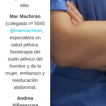
élite.
Mar Machirán
(colegiada nº 5045
·
@marmachiran
,
especialista en
salud pélvica,
fisioterapia del
suelo pélvico del
hombre y de la
mujer, embarazo y
reeducación
abdominal.
Andrea
Villaescusa