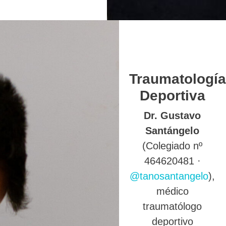
Traumatología
Deportiva
Dr. Gustavo
Santángelo
(Colegiado nº
464620481 ·
@tanosantangelo
),
médico
traumatólogo
deportivo