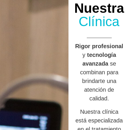
Nuestra
Clínica
R
igor profesional
y
tecnología
avanzada
se
combinan para
brindarte una
atención de
calidad.
Nuestra clínica
está especializada
en el tratamiento