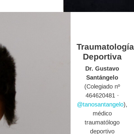
Traumatología
Deportiva
Dr. Gustavo
Santángelo
(Colegiado nº
464620481 ·
@tanosantangelo
),
médico
traumatólogo
deportivo