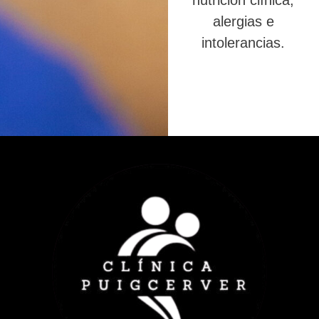
nutrición clínica,
alergias e
intolerancias.