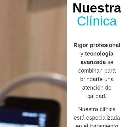
Nuestra
Clínica
R
igor profesional
y
tecnología
avanzada
se
combinan para
brindarte una
atención de
calidad.
Nuestra clínica
está especializada
en el tratamiento