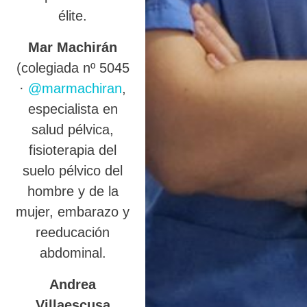
élite.
Mar Machirán
(colegiada nº 5045
·
@marmachiran
,
especialista en
salud pélvica,
fisioterapia del
suelo pélvico del
hombre y de la
mujer, embarazo y
reeducación
abdominal.
Andrea
Villaescusa