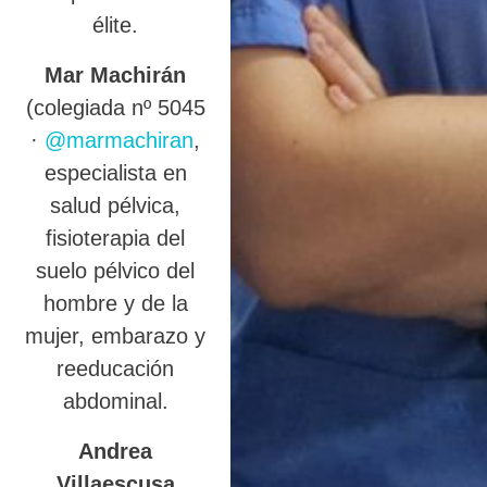
élite.
Mar Machirán
(colegiada nº 5045
·
@marmachiran
,
especialista en
salud pélvica,
fisioterapia del
suelo pélvico del
hombre y de la
mujer, embarazo y
reeducación
abdominal.
Andrea
Villaescusa