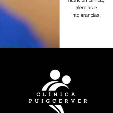
nutrición clínica,
alergias e
intolerancias.