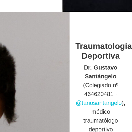
Traumatología
Deportiva
Dr. Gustavo
Santángelo
(Colegiado nº
464620481 ·
@tanosantangelo
),
médico
traumatólogo
deportivo