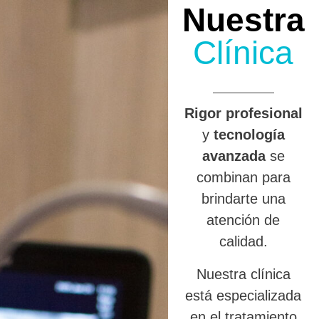
Nuestra
Clínica
R
igor profesional
y
tecnología
avanzada
se
combinan para
brindarte una
atención de
calidad.
Nuestra clínica
está especializada
en el tratamiento