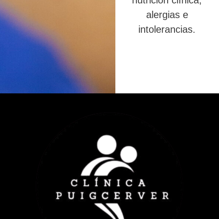
nutrición clínica,
alergias e
intolerancias.