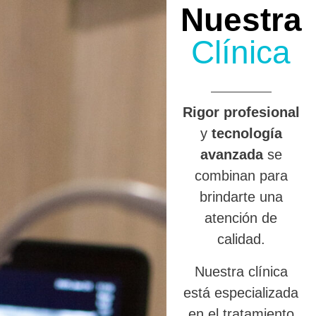
Nuestra
Clínica
R
igor profesional
y
tecnología
avanzada
se
combinan para
brindarte una
atención de
calidad.
Nuestra clínica
está especializada
en el tratamiento