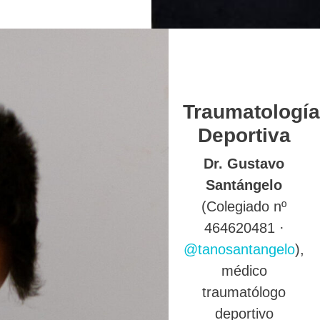
Traumatología
Deportiva
Dr. Gustavo
Santángelo
(Colegiado nº
464620481 ·
@tanosantangelo
),
médico
traumatólogo
deportivo