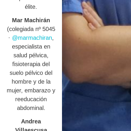
élite.
Mar Machirán
(colegiada nº 5045
·
@marmachiran
,
especialista en
salud pélvica,
fisioterapia del
suelo pélvico del
hombre y de la
mujer, embarazo y
reeducación
abdominal.
Andrea
Villaescusa