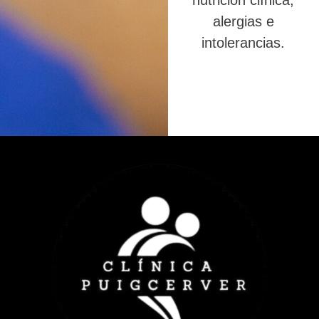
nutrición clínica,
alergias e
intolerancias.