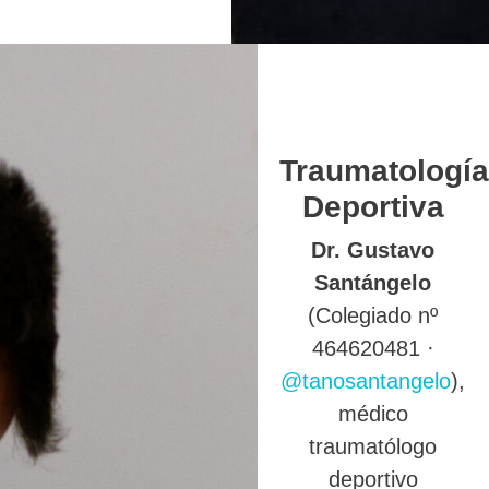
Traumatología
Deportiva
Dr. Gustavo
Santángelo
(Colegiado nº
464620481 ·
@tanosantangelo
),
médico
traumatólogo
deportivo