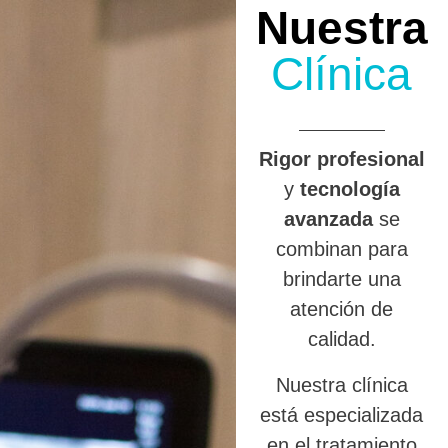
Nuestra
Clínica
R
igor profesional
y
tecnología
avanzada
se
combinan para
brindarte una
atención de
calidad.
Nuestra clínica
está especializada
en el tratamiento