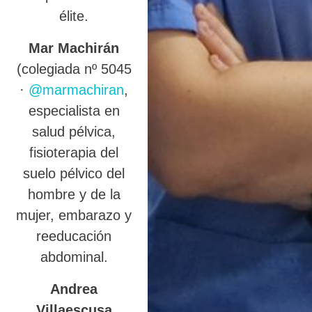
élite.
Mar Machirán
(colegiada nº 5045
·
@marmachiran
,
especialista en
salud pélvica,
fisioterapia del
suelo pélvico del
hombre y de la
mujer, embarazo y
reeducación
abdominal.
Andrea
Villaescusa