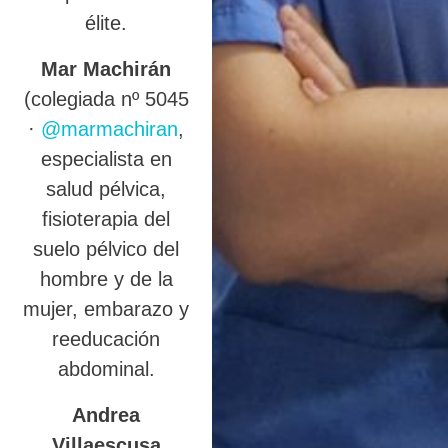
élite.
Mar Machirán
(colegiada nº 5045
·
@marmachiran
,
especialista en
salud pélvica,
fisioterapia del
suelo pélvico del
hombre y de la
mujer, embarazo y
reeducación
abdominal.
Andrea
Villaescusa