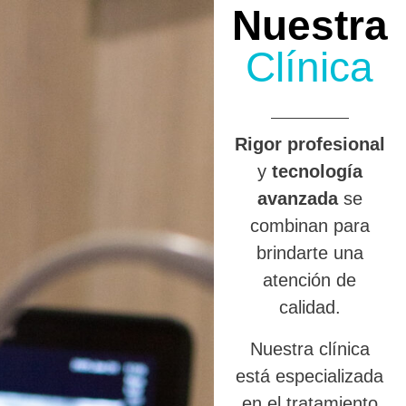
Nuestra
Clínica
R
igor profesional
y
tecnología
avanzada
se
combinan para
brindarte una
atención de
calidad.
Nuestra clínica
está especializada
en el tratamiento