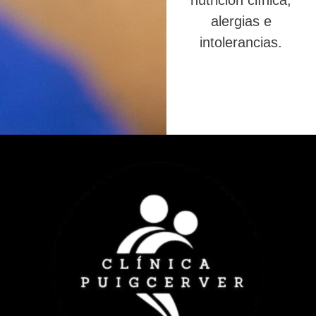
nutrición clínica,
alergias e
intolerancias.