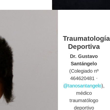
Traumatología
Deportiva
Dr. Gustavo
Santángelo
(Colegiado nº
464620481 ·
@tanosantangelo
),
médico
traumatólogo
deportivo