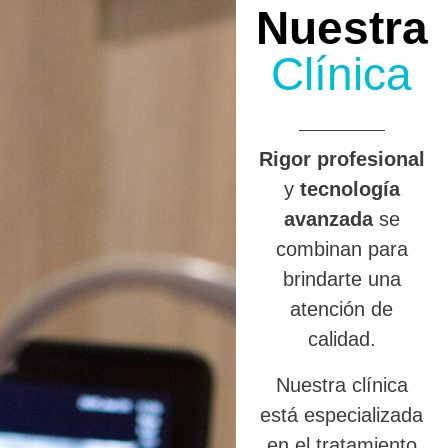
Nuestra
Clínica
R
igor profesional
y
tecnología
avanzada
se
combinan para
brindarte una
atención de
calidad.
Nuestra clínica
está especializada
en el tratamiento