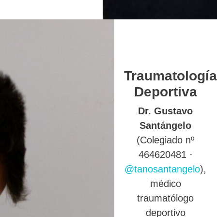
Traumatología
Deportiva
Dr. Gustavo
Santángelo
(Colegiado nº
464620481 ·
@tanosantangelo
),
médico
traumatólogo
deportivo