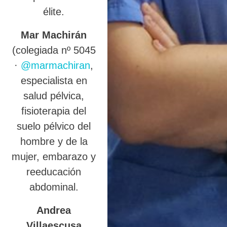
élite.
Mar Machirán
(colegiada nº 5045
·
@marmachiran
,
especialista en
salud pélvica,
fisioterapia del
suelo pélvico del
hombre y de la
mujer, embarazo y
reeducación
abdominal.
Andrea
Villaescusa