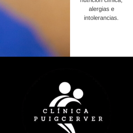
nutrición clínica,
alergias e
intolerancias.