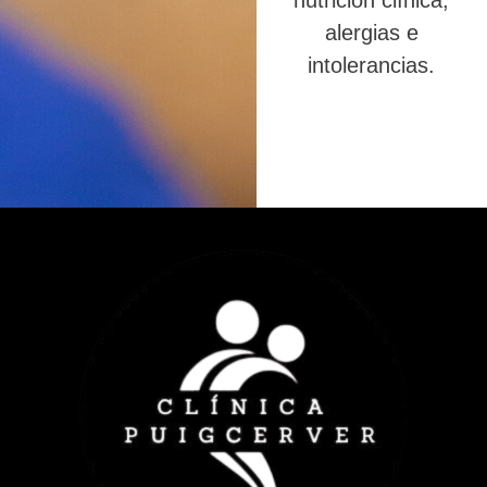
nutrición clínica,
alergias e
intolerancias.