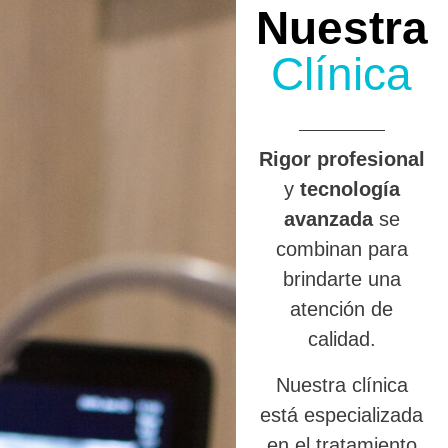
Nuestra
Clínica
R
igor profesional
y
tecnología
avanzada
se
combinan para
brindarte una
atención de
calidad.
Nuestra clínica
está especializada
en el tratamiento