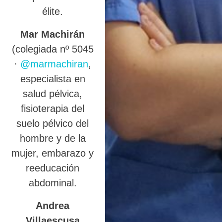
élite.
Mar Machirán
(colegiada nº 5045
·
@marmachiran
,
especialista en
salud pélvica,
fisioterapia del
suelo pélvico del
hombre y de la
mujer, embarazo y
reeducación
abdominal.
Andrea
Villaescusa