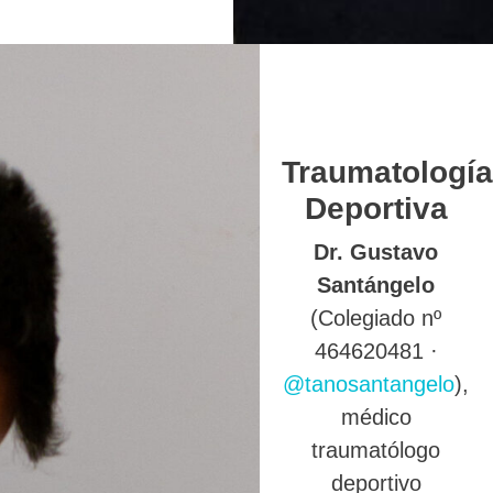
Traumatología
Deportiva
Dr. Gustavo
Santángelo
(Colegiado nº
464620481 ·
@tanosantangelo
),
médico
traumatólogo
deportivo