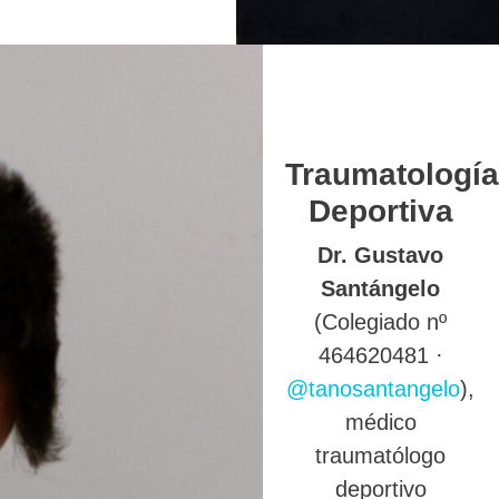
Traumatología
Deportiva
Dr. Gustavo
Santángelo
(Colegiado nº
464620481 ·
@tanosantangelo
),
médico
traumatólogo
deportivo