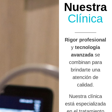
Nuestra
Clínica
R
igor profesional
y
tecnología
avanzada
se
combinan para
brindarte una
atención de
calidad.
Nuestra clínica
está especializada
en el tratamiento