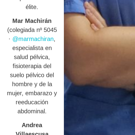
élite.
Mar Machirán
(colegiada nº 5045
·
@marmachiran
,
especialista en
salud pélvica,
fisioterapia del
suelo pélvico del
hombre y de la
mujer, embarazo y
reeducación
abdominal.
Andrea
Villaescusa