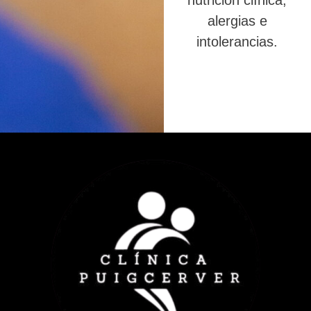
nutrición clínica,
alergias e
intolerancias.