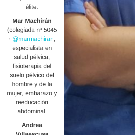
élite.
Mar Machirán
(colegiada nº 5045
·
@marmachiran
,
especialista en
salud pélvica,
fisioterapia del
suelo pélvico del
hombre y de la
mujer, embarazo y
reeducación
abdominal.
Andrea
Villaescusa