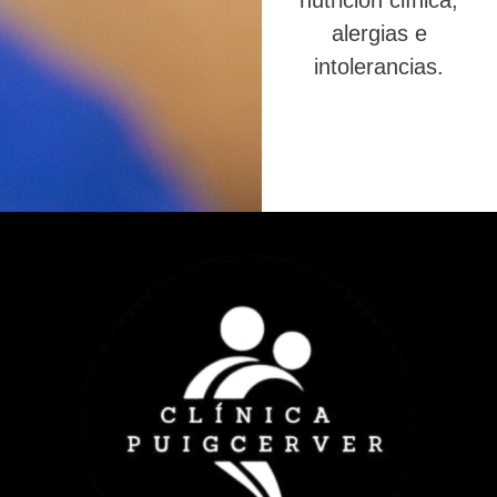
nutrición clínica,
alergias e
intolerancias.