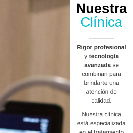
Nuestra
Clínica
R
igor profesional
y
tecnología
avanzada
se
combinan para
brindarte una
atención de
calidad.
Nuestra clínica
está especializada
en el tratamiento