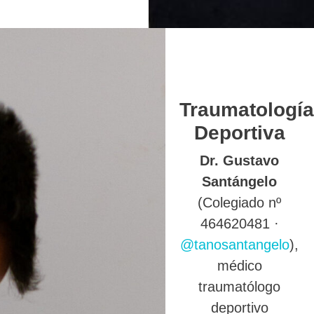
Traumatología
Deportiva
Dr. Gustavo
Santángelo
(Colegiado nº
464620481 ·
@tanosantangelo
),
médico
traumatólogo
deportivo