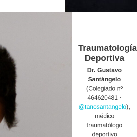
Traumatología
Deportiva
Dr. Gustavo
Santángelo
(Colegiado nº
464620481 ·
@tanosantangelo
),
médico
traumatólogo
deportivo