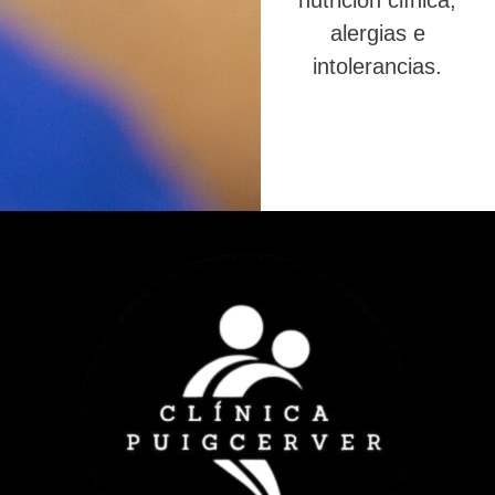
nutrición clínica,
alergias e
intolerancias.