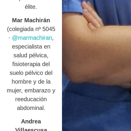
élite.
Mar Machirán
(colegiada nº 5045
·
@marmachiran
,
especialista en
salud pélvica,
fisioterapia del
suelo pélvico del
hombre y de la
mujer, embarazo y
reeducación
abdominal.
Andrea
Villaescusa