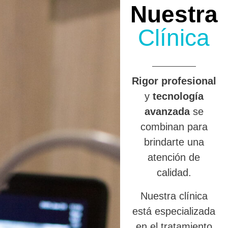
Nuestra
Clínica
R
igor profesional
y
tecnología
avanzada
se
combinan para
brindarte una
atención de
calidad.
Nuestra clínica
está especializada
en el tratamiento