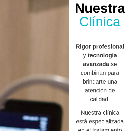
Nuestra
Clínica
R
igor profesional
y
tecnología
avanzada
se
combinan para
brindarte una
atención de
calidad.
Nuestra clínica
está especializada
en el tratamiento