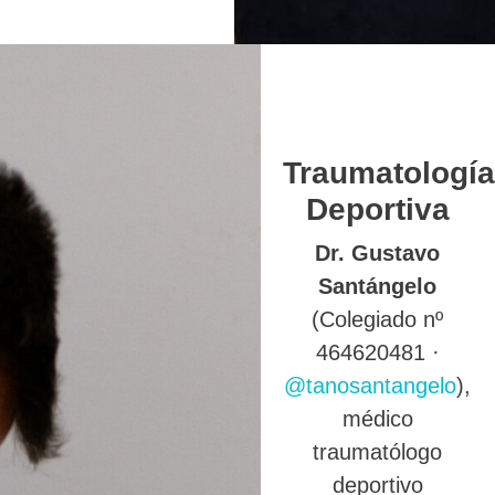
Traumatología
Deportiva
Dr. Gustavo
Santángelo
(Colegiado nº
464620481 ·
@tanosantangelo
),
médico
traumatólogo
deportivo