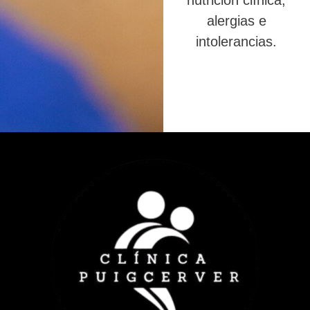
nutrición clínica,
alergias e
intolerancias.