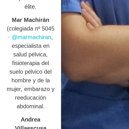
élite.
Mar Machirán
(colegiada nº 5045
·
@marmachiran
,
especialista en
salud pélvica,
fisioterapia del
suelo pélvico del
hombre y de la
mujer, embarazo y
reeducación
abdominal.
Andrea
Villaescusa