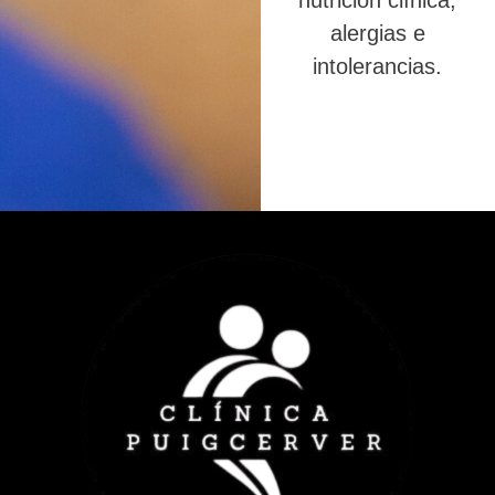
nutrición clínica,
alergias e
intolerancias.