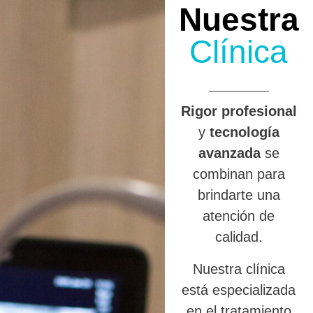
Nuestra
Clínica
R
igor profesional
y
tecnología
avanzada
se
combinan para
brindarte una
atención de
calidad.
Nuestra clínica
está especializada
en el tratamiento