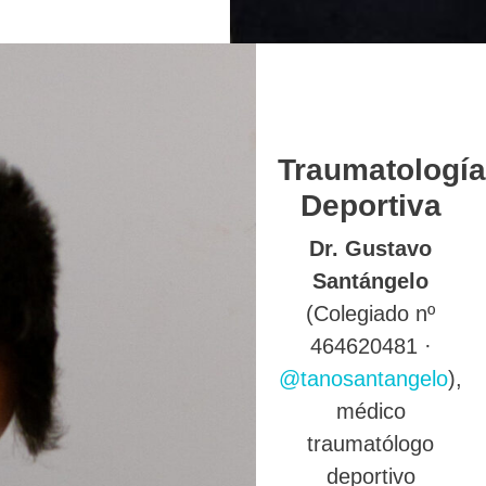
Traumatología
Deportiva
Dr. Gustavo
Santángelo
(Colegiado nº
464620481 ·
@tanosantangelo
),
médico
traumatólogo
deportivo