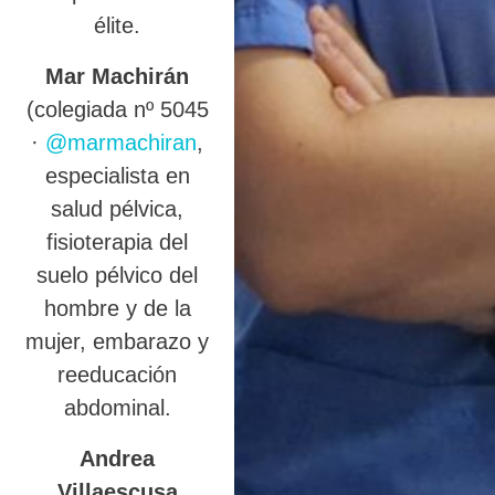
élite.
Mar Machirán
(colegiada nº 5045
·
@marmachiran
,
especialista en
salud pélvica,
fisioterapia del
suelo pélvico del
hombre y de la
mujer, embarazo y
reeducación
abdominal.
Andrea
Villaescusa