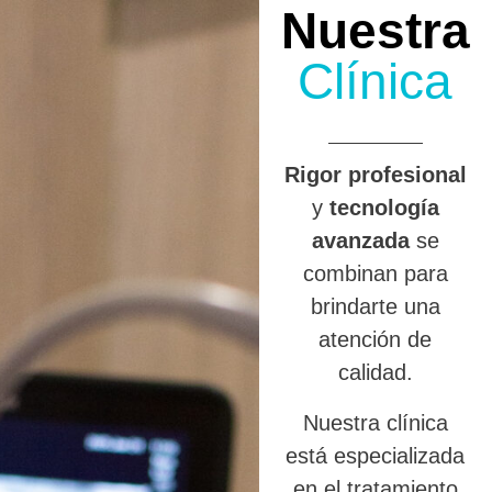
Nuestra
Clínica
R
igor profesional
y
tecnología
avanzada
se
combinan para
brindarte una
atención de
calidad.
Nuestra clínica
está especializada
en el tratamiento