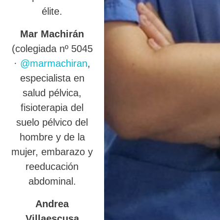
élite.
Mar Machirán
(colegiada nº 5045
·
@marmachiran
,
especialista en
salud pélvica,
fisioterapia del
suelo pélvico del
hombre y de la
mujer, embarazo y
reeducación
abdominal.
Andrea
Villaescusa