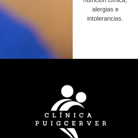
nutrición clínica,
alergias e
intolerancias.