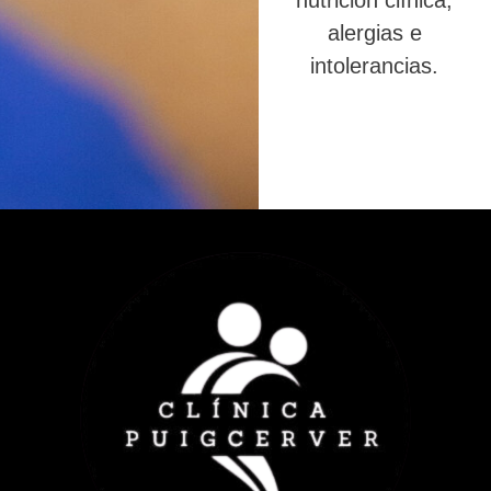
nutrición clínica,
alergias e
intolerancias.