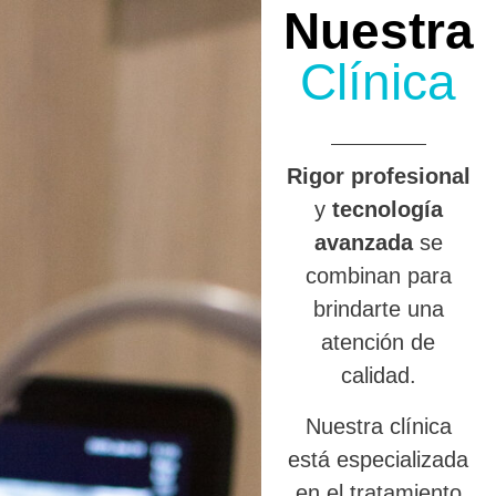
Nuestra
Clínica
R
igor profesional
y
tecnología
avanzada
se
combinan para
brindarte una
atención de
calidad.
Nuestra clínica
está especializada
en el tratamiento