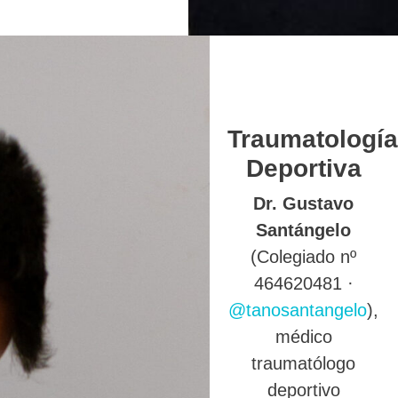
Traumatología
Deportiva
Dr. Gustavo
Santángelo
(Colegiado nº
464620481 ·
@tanosantangelo
),
médico
traumatólogo
deportivo