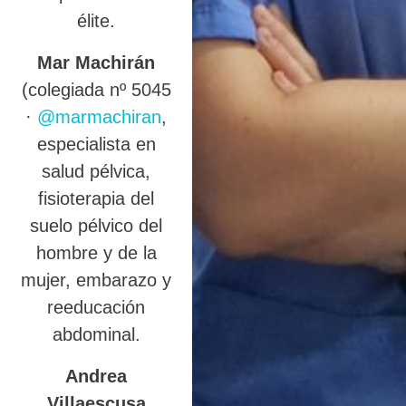
élite.
Mar Machirán
(colegiada nº 5045
·
@marmachiran
,
especialista en
salud pélvica,
fisioterapia del
suelo pélvico del
hombre y de la
mujer, embarazo y
reeducación
abdominal.
Andrea
Villaescusa