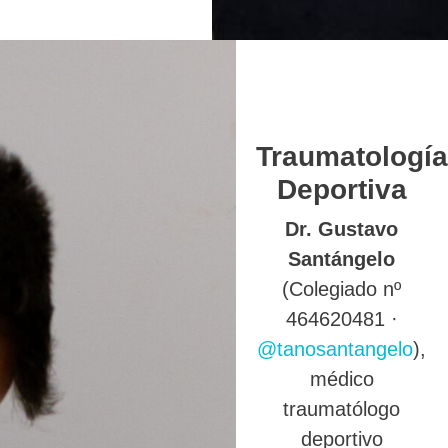
Traumatología
Deportiva
Dr. Gustavo
Santángelo
(Colegiado nº
464620481 ·
@tanosantangelo
),
médico
traumatólogo
deportivo