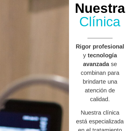
Nuestra
Clínica
R
igor profesional
y
tecnología
avanzada
se
combinan para
brindarte una
atención de
calidad.
Nuestra clínica
está especializada
en el tratamiento