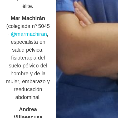
élite.
Mar Machirán
(colegiada nº 5045
·
@marmachiran
,
especialista en
salud pélvica,
fisioterapia del
suelo pélvico del
hombre y de la
mujer, embarazo y
reeducación
abdominal.
Andrea
Villaescusa