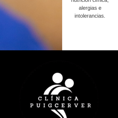
nutrición clínica,
alergias e
intolerancias.