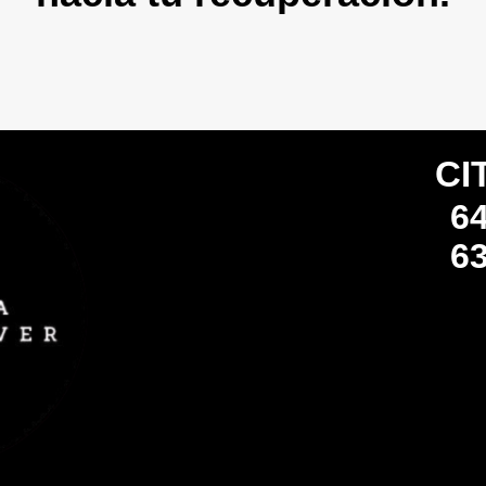
CI
64
63