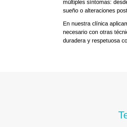
múltiples síntomas: desd
sueño o alteraciones post
En nuestra clínica aplic
necesario con otras técn
duradera y respetuosa con
T