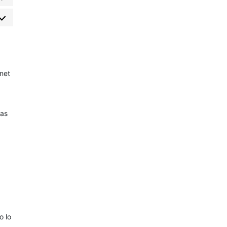
net
,
las
.
o lo