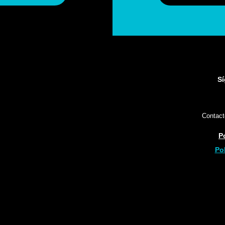
Sí
Contac
P
Pol