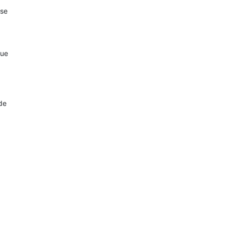
 se
que
de