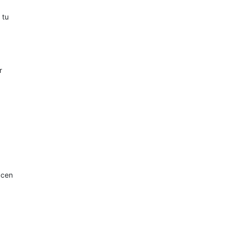
 tu
r
acen