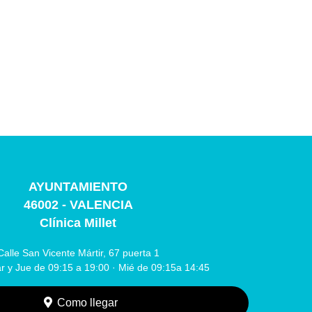
AYUNTAMIENTO
46002 - VALENCIA
Clínica Millet
Calle San Vicente Mártir, 67 puerta 1
r y Jue de 09:15 a 19:00 · Mié de 09:15a 14:45
Como llegar