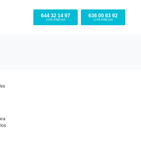
644 32 14 97
636 00 83 92
CITA PREVIA
CITA PREVIA
les
ara
los