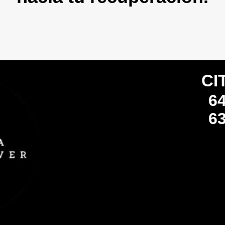
CI
64
63