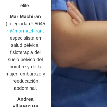
élite.
Mar Machirán
(colegiada nº 5045
·
@marmachiran
,
especialista en
salud pélvica,
fisioterapia del
suelo pélvico del
hombre y de la
mujer, embarazo y
reeducación
abdominal.
Andrea
Villaescusa