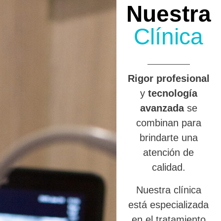
Nuestra
Clínica
R
igor profesional
y
tecnología
avanzada
se
combinan para
brindarte una
atención de
calidad.
Nuestra clínica
está especializada
en el tratamiento