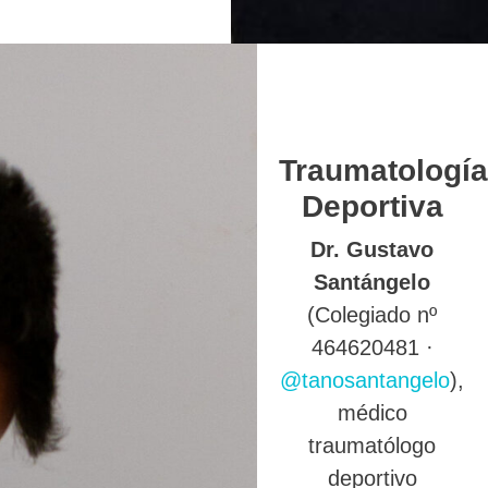
Traumatología
Deportiva
Dr. Gustavo
Santángelo
(Colegiado nº
464620481 ·
@tanosantangelo
),
médico
traumatólogo
deportivo