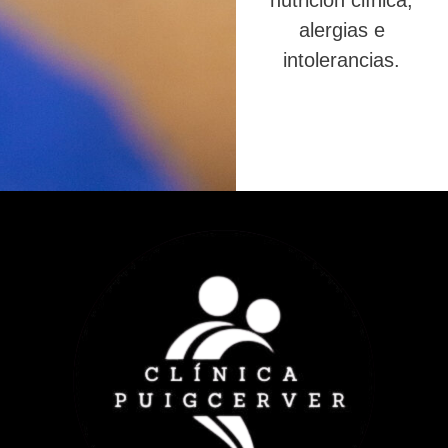
nutrición clínica,
alergias e
intolerancias.