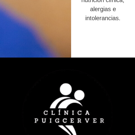
nutrición clínica,
alergias e
intolerancias.