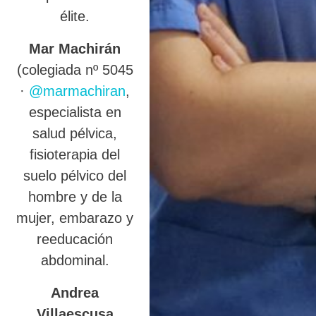
élite.
Mar Machirán
(colegiada nº 5045
·
@marmachiran
,
especialista en
salud pélvica,
fisioterapia del
suelo pélvico del
hombre y de la
mujer, embarazo y
reeducación
abdominal.
Andrea
Villaescusa