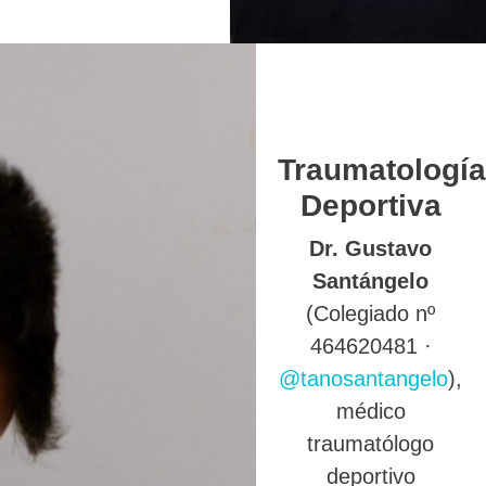
Traumatología
Deportiva
Dr. Gustavo
Santángelo
(Colegiado nº
464620481 ·
@tanosantangelo
),
médico
traumatólogo
deportivo