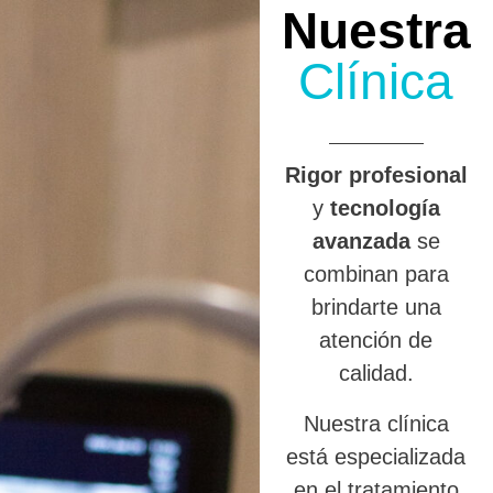
Nuestra
Clínica
R
igor profesional
y
tecnología
avanzada
se
combinan para
brindarte una
atención de
calidad.
Nuestra clínica
está especializada
en el tratamiento