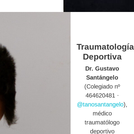
Traumatología
Deportiva
Dr. Gustavo
Santángelo
(Colegiado nº
464620481 ·
@tanosantangelo
),
médico
traumatólogo
deportivo