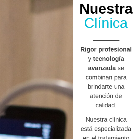
Nuestra
Clínica
R
igor profesional
y
tecnología
avanzada
se
combinan para
brindarte una
atención de
calidad.
Nuestra clínica
está especializada
en el tratamiento