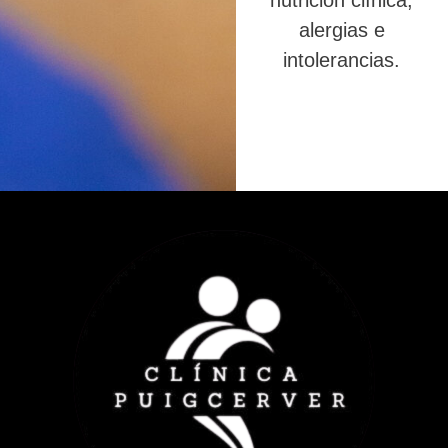
nutrición clínica,
alergias e
intolerancias.