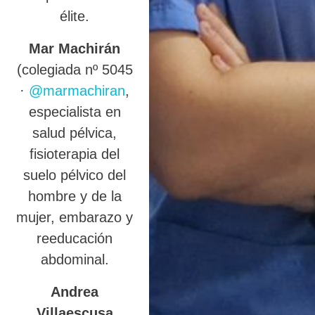
élite.
Mar Machirán
(colegiada nº 5045
·
@marmachiran
,
especialista en
salud pélvica,
fisioterapia del
suelo pélvico del
hombre y de la
mujer, embarazo y
reeducación
abdominal.
Andrea
Villaescusa