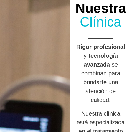
Nuestra
Clínica
R
igor profesional
y
tecnología
avanzada
se
combinan para
brindarte una
atención de
calidad.
Nuestra clínica
está especializada
en el tratamiento