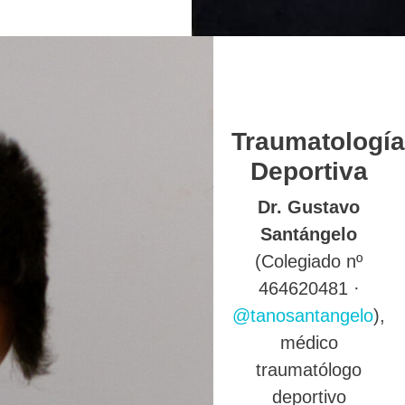
Traumatología
Deportiva
Dr. Gustavo
Santángelo
(Colegiado nº
464620481 ·
@tanosantangelo
),
médico
traumatólogo
deportivo