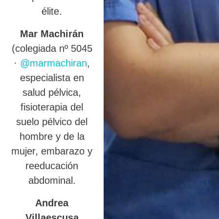
élite.
Mar Machirán
(colegiada nº 5045
·
@marmachiran
,
especialista en
salud pélvica,
fisioterapia del
suelo pélvico del
hombre y de la
mujer, embarazo y
reeducación
abdominal.
Andrea
Villaescusa