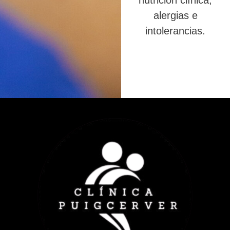
nutrición clínica,
alergias e
intolerancias.