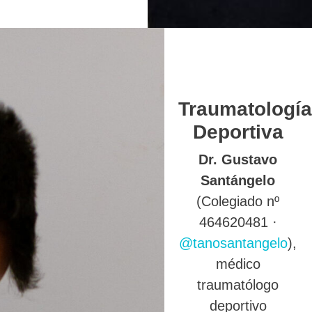
Traumatología
Deportiva
Dr. Gustavo
Santángelo
(Colegiado nº
464620481 ·
@tanosantangelo
),
médico
traumatólogo
deportivo