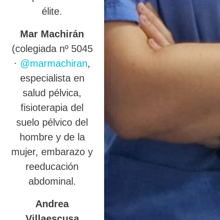
élite.
Mar Machirán
(colegiada nº 5045
·
@marmachiran
,
especialista en
salud pélvica,
fisioterapia del
suelo pélvico del
hombre y de la
mujer, embarazo y
reeducación
abdominal.
Andrea
Villaescusa