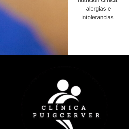
nutrición clínica,
alergias e
intolerancias.