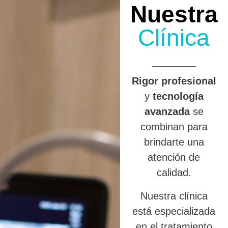
Nuestra
Clínica
R
igor profesional
y
tecnología
avanzada
se
combinan para
brindarte una
atención de
calidad.
Nuestra clínica
está especializada
en el tratamiento