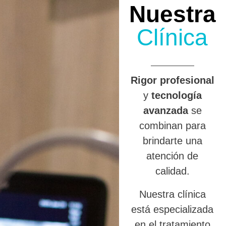
Nuestra
Clínica
R
igor profesional
y
tecnología
avanzada
se
combinan para
brindarte una
atención de
calidad.
Nuestra clínica
está especializada
en el tratamiento