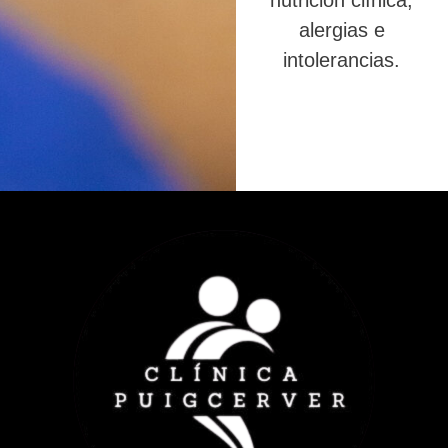
nutrición clínica,
alergias e
intolerancias.