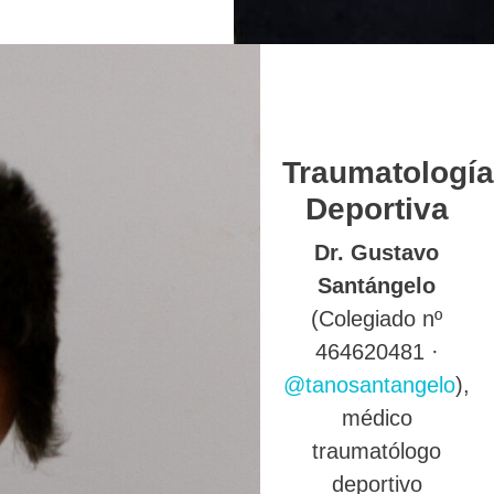
Traumatología
Deportiva
Dr. Gustavo
Santángelo
(Colegiado nº
464620481 ·
@tanosantangelo
),
médico
traumatólogo
deportivo