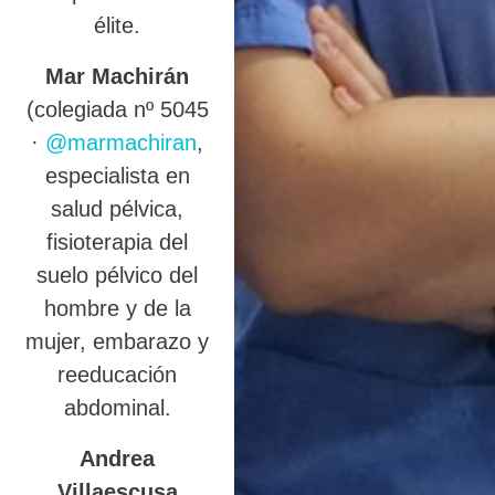
élite.
Mar Machirán
(colegiada nº 5045
·
@marmachiran
,
especialista en
salud pélvica,
fisioterapia del
suelo pélvico del
hombre y de la
mujer, embarazo y
reeducación
abdominal.
Andrea
Villaescusa