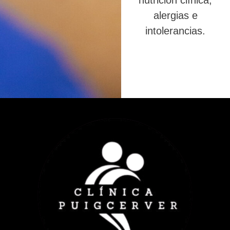
nutrición clínica,
alergias e
intolerancias.