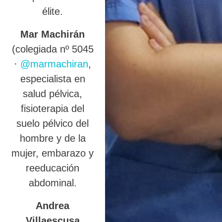
élite.
Mar Machirán
(colegiada nº 5045
·
@marmachiran
,
especialista en
salud pélvica,
fisioterapia del
suelo pélvico del
hombre y de la
mujer, embarazo y
reeducación
abdominal.
Andrea
Villaescusa