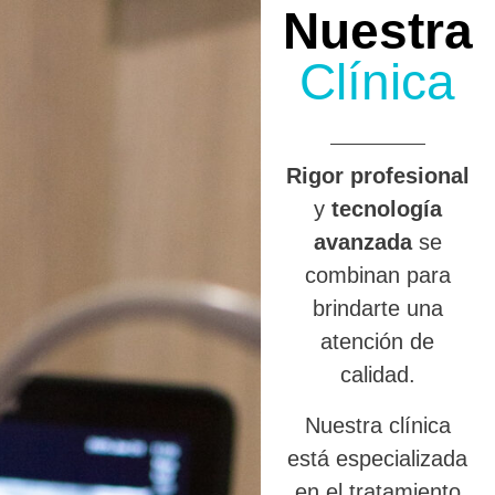
Nuestra
Clínica
R
igor profesional
y
tecnología
avanzada
se
combinan para
brindarte una
atención de
calidad.
Nuestra clínica
está especializada
en el tratamiento