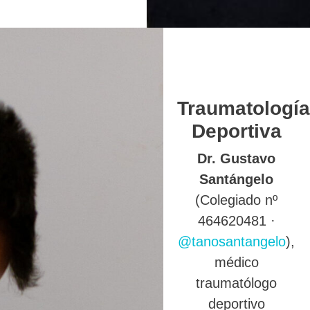
Traumatología
Deportiva
Dr. Gustavo
Santángelo
(Colegiado nº
464620481 ·
@tanosantangelo
),
médico
traumatólogo
deportivo