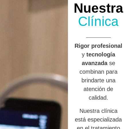
Nuestra
Clínica
R
igor profesional
y
tecnología
avanzada
se
combinan para
brindarte una
atención de
calidad.
Nuestra clínica
está especializada
en el tratamiento