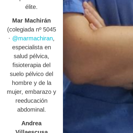
élite.
Mar Machirán
(colegiada nº 5045
·
@marmachiran
,
especialista en
salud pélvica,
fisioterapia del
suelo pélvico del
hombre y de la
mujer, embarazo y
reeducación
abdominal.
Andrea
Villaescusa