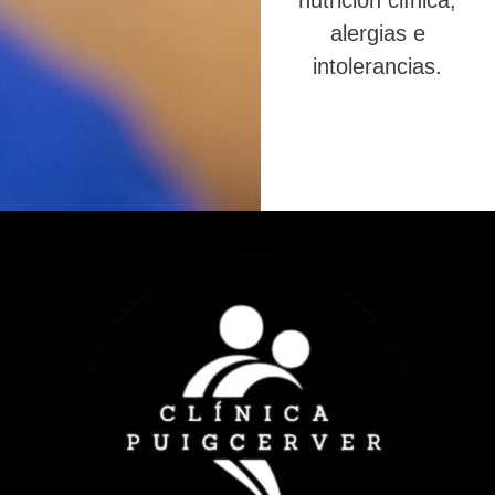
nutrición clínica,
alergias e
intolerancias.