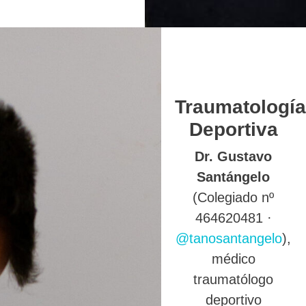
Traumatología
Deportiva
Dr. Gustavo
Santángelo
(Colegiado nº
464620481 ·
@tanosantangelo
),
médico
traumatólogo
deportivo