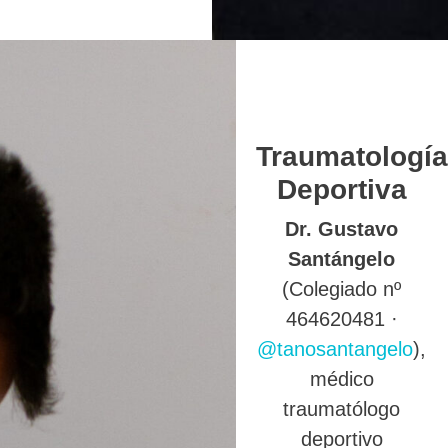
Traumatología
Deportiva
Dr. Gustavo
Santángelo
(Colegiado nº
464620481 ·
@tanosantangelo
),
médico
traumatólogo
deportivo