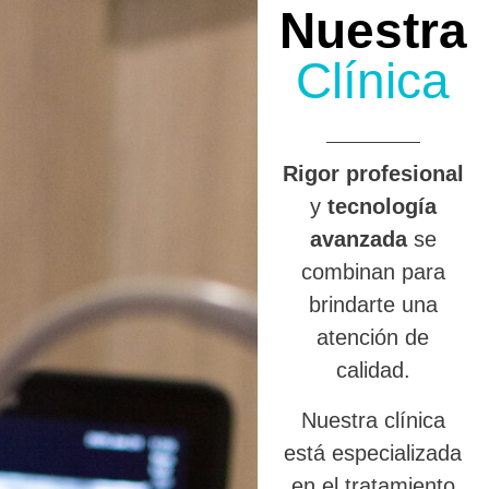
Nuestra
Clínica
R
igor profesional
y
tecnología
avanzada
se
combinan para
brindarte una
atención de
calidad.
Nuestra clínica
está especializada
en el tratamiento