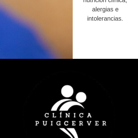
nutrición clínica,
alergias e
intolerancias.