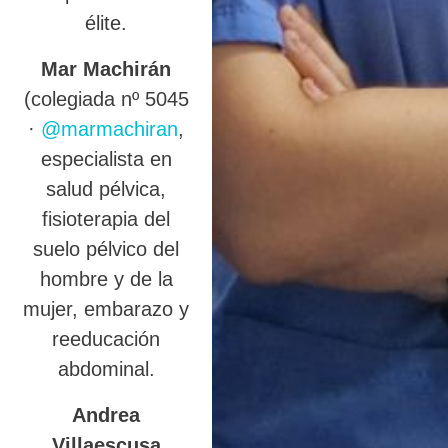
élite.
Mar Machirán
(colegiada nº 5045
·
@marmachiran
,
especialista en
salud pélvica,
fisioterapia del
suelo pélvico del
hombre y de la
mujer, embarazo y
reeducación
abdominal.
Andrea
Villaescusa