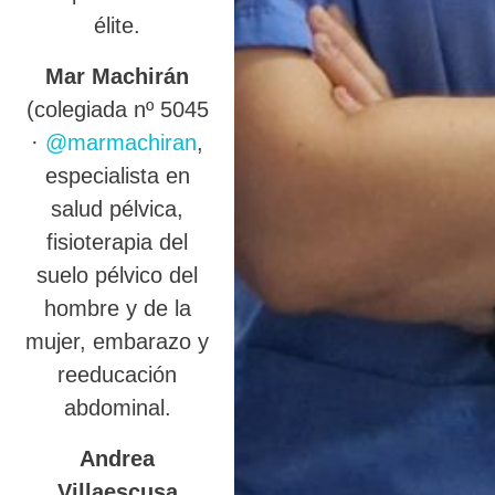
élite.
Mar Machirán
(colegiada nº 5045
·
@marmachiran
,
especialista en
salud pélvica,
fisioterapia del
suelo pélvico del
hombre y de la
mujer, embarazo y
reeducación
abdominal.
Andrea
Villaescusa