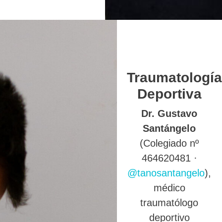
Traumatología
Deportiva
Dr. Gustavo
Santángelo
(Colegiado nº
464620481 ·
@tanosantangelo
),
médico
traumatólogo
deportivo