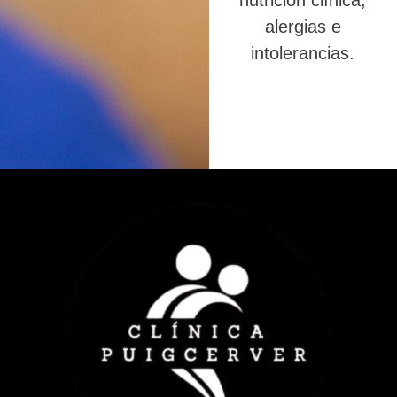
nutrición clínica,
alergias e
intolerancias.