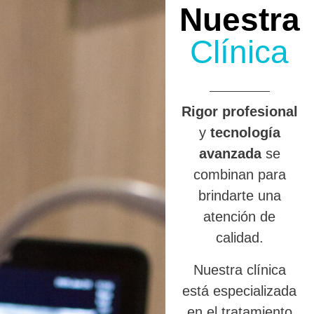
Nuestra
Clínica
R
igor profesional
y
tecnología
avanzada
se
combinan para
brindarte una
atención de
calidad.
Nuestra clínica
está especializada
en el tratamiento