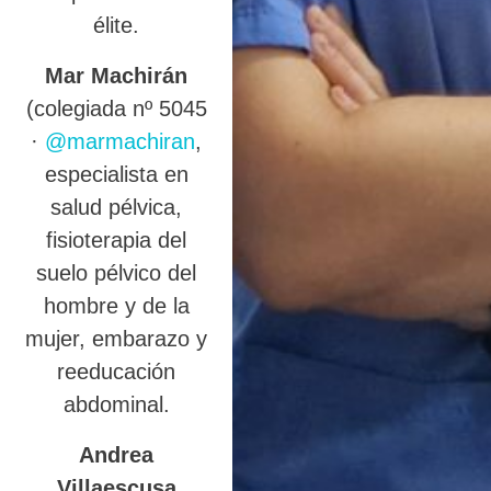
élite.
Mar Machirán
(colegiada nº 5045
·
@marmachiran
,
especialista en
salud pélvica,
fisioterapia del
suelo pélvico del
hombre y de la
mujer, embarazo y
reeducación
abdominal.
Andrea
Villaescusa