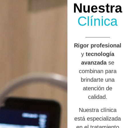
Nuestra
Clínica
R
igor profesional
y
tecnología
avanzada
se
combinan para
brindarte una
atención de
calidad.
Nuestra clínica
está especializada
en el tratamiento