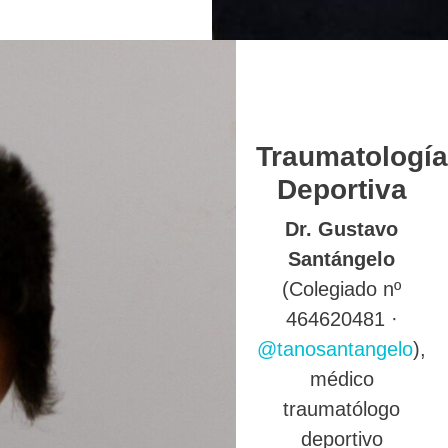
Traumatología
Deportiva
Dr. Gustavo
Santángelo
(Colegiado nº
464620481 ·
@tanosantangelo
),
médico
traumatólogo
deportivo