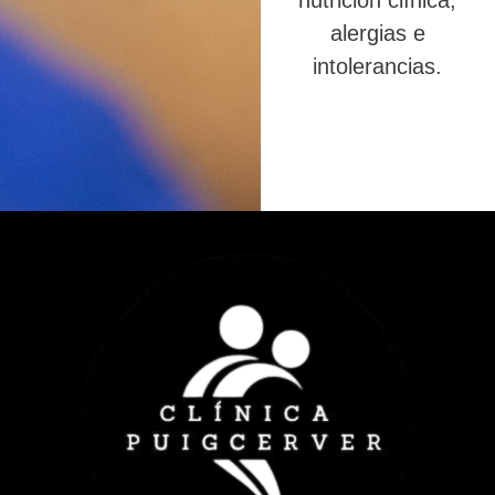
nutrición clínica,
alergias e
intolerancias.