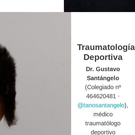
Traumatología
Deportiva
Dr. Gustavo
Santángelo
(Colegiado nº
464620481 ·
@tanosantangelo
),
médico
traumatólogo
deportivo