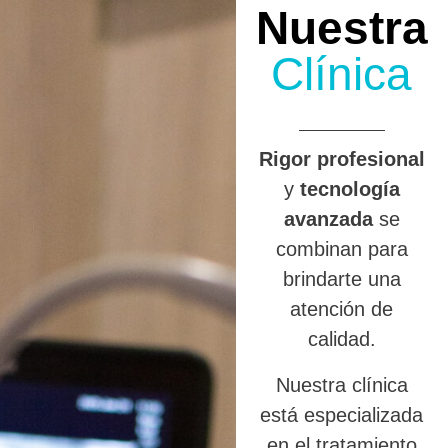
Nuestra
Clínica
R
igor profesional
y
tecnología
avanzada
se
combinan para
brindarte una
atención de
calidad.
Nuestra clínica
está especializada
en el tratamiento