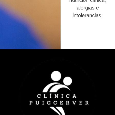
nutrición clínica,
alergias e
intolerancias.