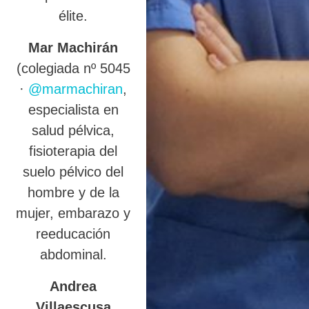
élite.
Mar Machirán
(colegiada nº 5045
·
@marmachiran
,
especialista en
salud pélvica,
fisioterapia del
suelo pélvico del
hombre y de la
mujer, embarazo y
reeducación
abdominal.
Andrea
Villaescusa