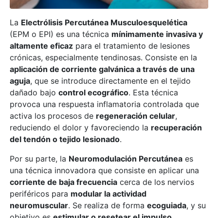
La
Electrólisis Percutánea Musculoesquelética
(EPM o EPI) es una técnica
mínimamente invasiva y
altamente eficaz
para el tratamiento de lesiones
crónicas, especialmente tendinosas. Consiste en la
aplicación de corriente galvánica a través de una
aguja
, que se introduce directamente en el tejido
dañado bajo
control ecográfico
. Esta técnica
provoca una respuesta inflamatoria controlada que
activa los procesos de
regeneración celular
,
reduciendo el dolor y favoreciendo la
recuperación
del tendón o tejido lesionado
.
Por su parte, la
Neuromodulación Percutánea
es
una técnica innovadora que consiste en aplicar una
corriente de baja frecuencia
cerca de los nervios
periféricos para
modular la actividad
neuromuscular
. Se realiza de forma
ecoguiada
, y su
objetivo es
estimular o resetear el impulso