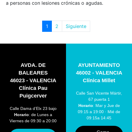
a personas con lesiones crónicas o agudas.
1
2
Siguiente
AVDA. DE
AYUNTAMIENTO
BALEARES
46002 - VALENCIA
46023 - VALENCIA
Clínica Millet
Clínica Pau
Calle San Vicente Mártir,
Puigcerver
67 puerta 1
Horario
: Mar y Jue de
Calle Dama d’Elx 23 bajo
09:15 a 19:00 · Mié de
Horario
: de Lunes a
09:15a 14:45
Viernes de 09:30 a 20:00