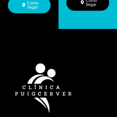
Como
Como
llegar
llegar