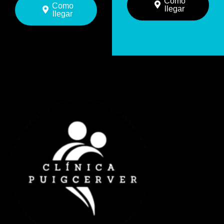
Como
Como
llegar
llegar