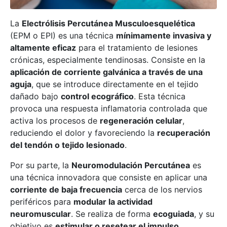
La
Electrólisis Percutánea Musculoesquelética
(EPM o EPI) es una técnica
mínimamente invasiva y
altamente eficaz
para el tratamiento de lesiones
crónicas, especialmente tendinosas. Consiste en la
aplicación de corriente galvánica a través de una
aguja
, que se introduce directamente en el tejido
dañado bajo
control ecográfico
. Esta técnica
provoca una respuesta inflamatoria controlada que
activa los procesos de
regeneración celular
,
reduciendo el dolor y favoreciendo la
recuperación
del tendón o tejido lesionado
.
Por su parte, la
Neuromodulación Percutánea
es
una técnica innovadora que consiste en aplicar una
corriente de baja frecuencia
cerca de los nervios
periféricos para
modular la actividad
neuromuscular
. Se realiza de forma
ecoguiada
, y su
objetivo es
estimular o resetear el impulso