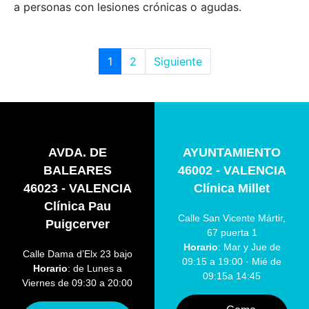
a personas con lesiones crónicas o agudas.
1
2
Siguiente
AVDA. DE
AYUNTAMIENTO
BALEARES
46002 - VALENCIA
46023 - VALENCIA
Clínica Millet
Clínica Pau
Calle San Vicente Mártir,
Puigcerver
67 puerta 1
Horario
: Mar y Jue de
Calle Dama d’Elx 23 bajo
09:15 a 19:00 · Mié de
Horario
: de Lunes a
09:15a 14:45
Viernes de 09:30 a 20:00