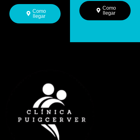
Como
Como
llegar
llegar