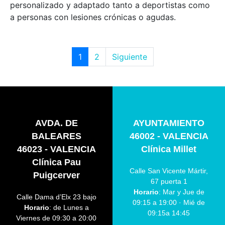
personalizado y adaptado tanto a deportistas como
a personas con lesiones crónicas o agudas.
1
2
Siguiente
AVDA. DE
AYUNTAMIENTO
BALEARES
46002 - VALENCIA
46023 - VALENCIA
Clínica Millet
Clínica Pau
Calle San Vicente Mártir,
Puigcerver
67 puerta 1
Horario
: Mar y Jue de
Calle Dama d’Elx 23 bajo
09:15 a 19:00 · Mié de
Horario
: de Lunes a
09:15a 14:45
Viernes de 09:30 a 20:00