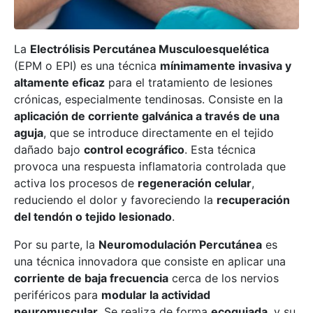
La
Electrólisis Percutánea Musculoesquelética
(EPM o EPI) es una técnica
mínimamente invasiva y
altamente eficaz
para el tratamiento de lesiones
crónicas, especialmente tendinosas. Consiste en la
aplicación de corriente galvánica a través de una
aguja
, que se introduce directamente en el tejido
dañado bajo
control ecográfico
. Esta técnica
provoca una respuesta inflamatoria controlada que
activa los procesos de
regeneración celular
,
reduciendo el dolor y favoreciendo la
recuperación
del tendón o tejido lesionado
.
Por su parte, la
Neuromodulación Percutánea
es
una técnica innovadora que consiste en aplicar una
corriente de baja frecuencia
cerca de los nervios
periféricos para
modular la actividad
neuromuscular
. Se realiza de forma
ecoguiada
, y su