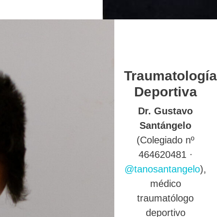
Traumatología
Deportiva
Dr. Gustavo
Santángelo
(Colegiado nº
464620481 ·
@tanosantangelo
),
médico
traumatólogo
deportivo