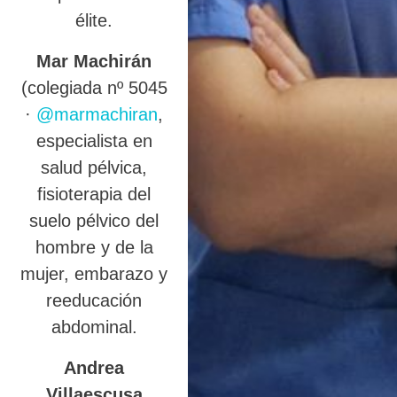
élite.
Mar Machirán
(colegiada nº 5045
·
@marmachiran
,
especialista en
salud pélvica,
fisioterapia del
suelo pélvico del
hombre y de la
mujer, embarazo y
reeducación
abdominal.
Andrea
Villaescusa