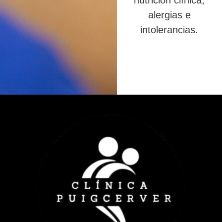
nutrición clínica,
alergias e
intolerancias.