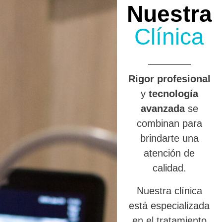
Nuestra
Clínica
R
igor profesional
y
tecnología
avanzada
se
combinan para
brindarte una
atención de
calidad.
Nuestra clínica
está especializada
en el tratamiento