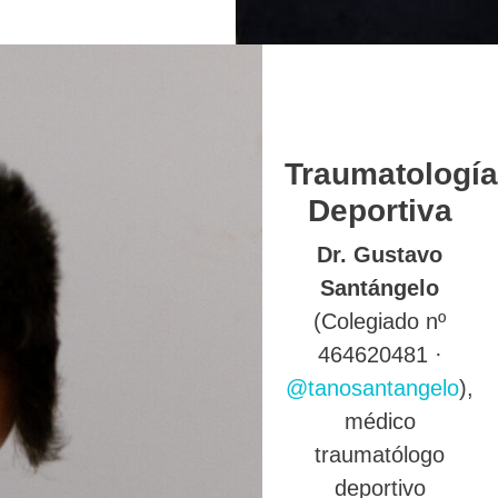
Traumatología
Deportiva
Dr. Gustavo
Santángelo
(Colegiado nº
464620481 ·
@tanosantangelo
),
médico
traumatólogo
deportivo