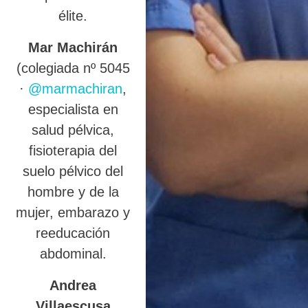
élite.
Mar Machirán
(colegiada nº 5045
·
@marmachiran
,
especialista en
salud pélvica,
fisioterapia del
suelo pélvico del
hombre y de la
mujer, embarazo y
reeducación
abdominal.
Andrea
Villaescusa