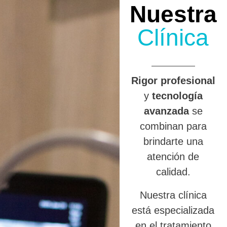
Nuestra
Clínica
R
igor profesional
y
tecnología
avanzada
se
combinan para
brindarte una
atención de
calidad.
Nuestra clínica
está especializada
en el tratamiento