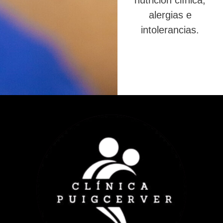
nutrición clínica,
alergias e
intolerancias.