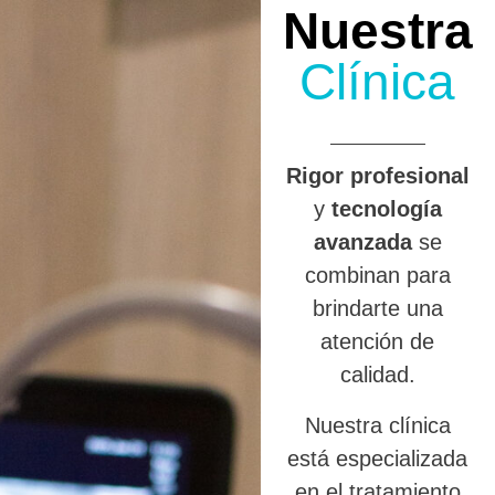
Nuestra
Clínica
R
igor profesional
y
tecnología
avanzada
se
combinan para
brindarte una
atención de
calidad.
Nuestra clínica
está especializada
en el tratamiento