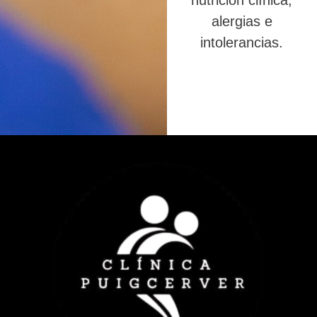
nutrición clínica,
alergias e
intolerancias.