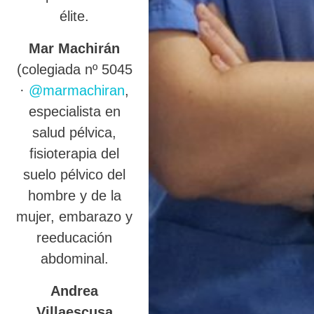
élite.
Mar Machirán
(colegiada nº 5045
·
@marmachiran
,
especialista en
salud pélvica,
fisioterapia del
suelo pélvico del
hombre y de la
mujer, embarazo y
reeducación
abdominal.
Andrea
Villaescusa