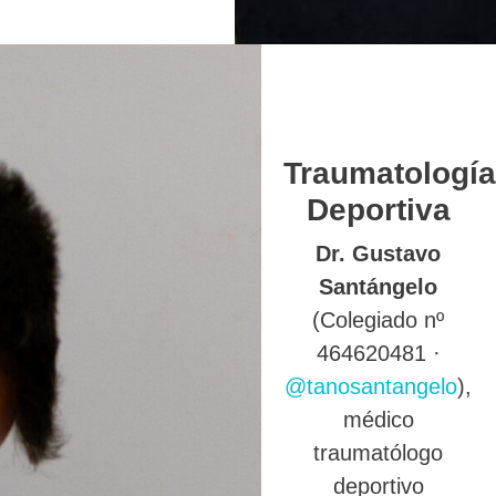
Traumatología
Deportiva
Dr. Gustavo
Santángelo
(Colegiado nº
464620481 ·
@tanosantangelo
),
médico
traumatólogo
deportivo