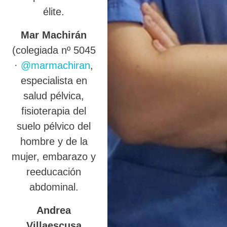
élite.
Mar Machirán
(colegiada nº 5045
·
@marmachiran
,
especialista en
salud pélvica,
fisioterapia del
suelo pélvico del
hombre y de la
mujer, embarazo y
reeducación
abdominal.
Andrea
Villaescusa