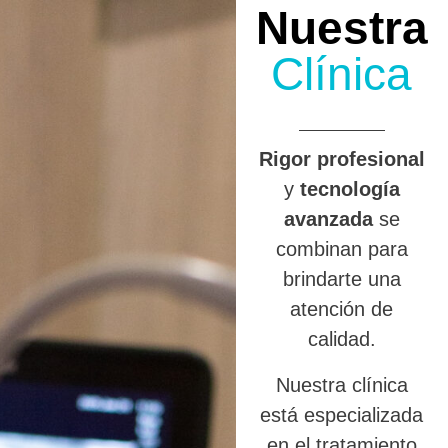
Nuestra
Clínica
R
igor profesional
y
tecnología
avanzada
se
combinan para
brindarte una
atención de
calidad.
Nuestra clínica
está especializada
en el tratamiento