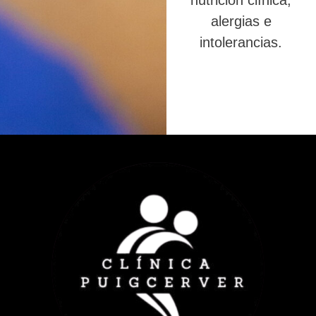
nutrición clínica,
alergias e
intolerancias.