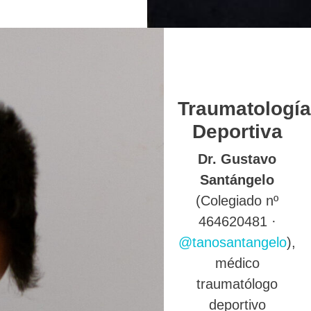
Traumatología
Deportiva
Dr. Gustavo
Santángelo
(Colegiado nº
464620481 ·
@tanosantangelo
),
médico
traumatólogo
deportivo