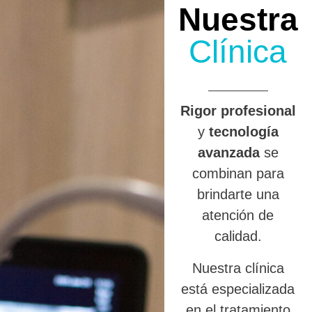
Nuestra
Clínica
R
igor profesional
y
tecnología
avanzada
se
combinan para
brindarte una
atención de
calidad.
Nuestra clínica
está especializada
en el tratamiento