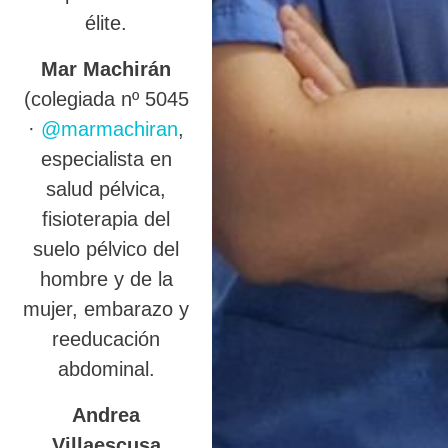
élite.
Mar Machirán
(colegiada nº 5045
·
@marmachiran
,
especialista en
salud pélvica,
fisioterapia del
suelo pélvico del
hombre y de la
mujer, embarazo y
reeducación
abdominal.
Andrea
Villaescusa