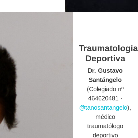
Traumatología
Deportiva
Dr. Gustavo
Santángelo
(Colegiado nº
464620481 ·
@tanosantangelo
),
médico
traumatólogo
deportivo