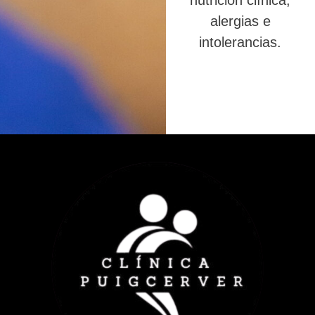
nutrición clínica,
alergias e
intolerancias.