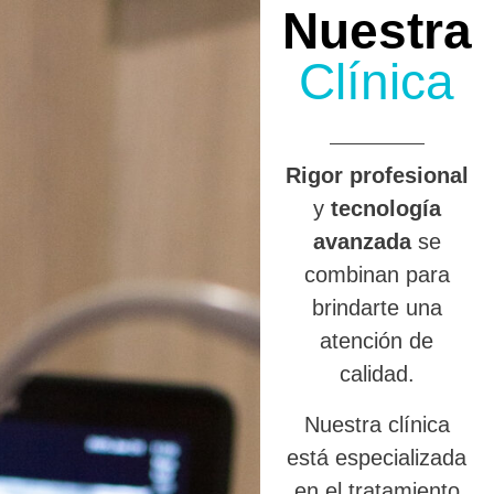
Nuestra
Clínica
R
igor profesional
y
tecnología
avanzada
se
combinan para
brindarte una
atención de
calidad.
Nuestra clínica
está especializada
en el tratamiento