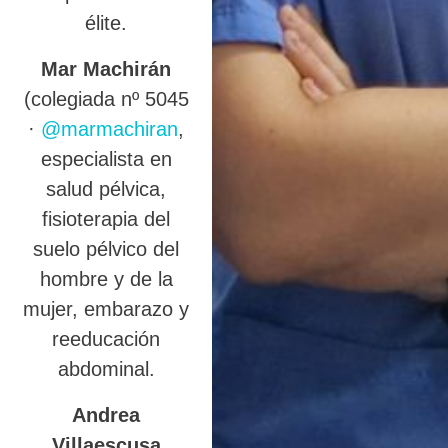
élite.
Mar Machirán
(colegiada nº 5045
·
@marmachiran
,
especialista en
salud pélvica,
fisioterapia del
suelo pélvico del
hombre y de la
mujer, embarazo y
reeducación
abdominal.
Andrea
Villaescusa