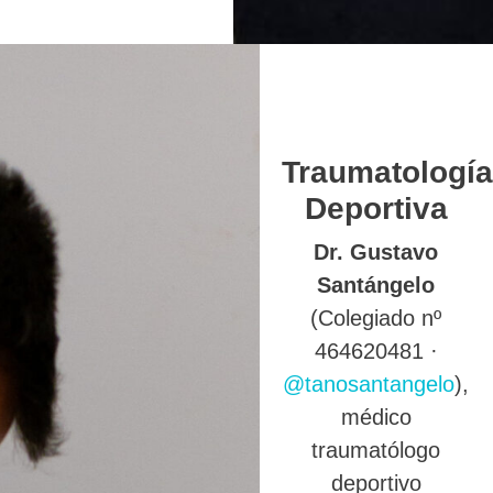
Traumatología
Deportiva
Dr. Gustavo
Santángelo
(Colegiado nº
464620481 ·
@tanosantangelo
),
médico
traumatólogo
deportivo