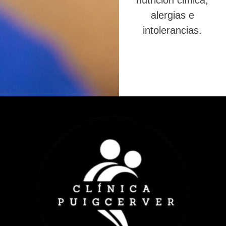
nutrición clínica,
alergias e
intolerancias.