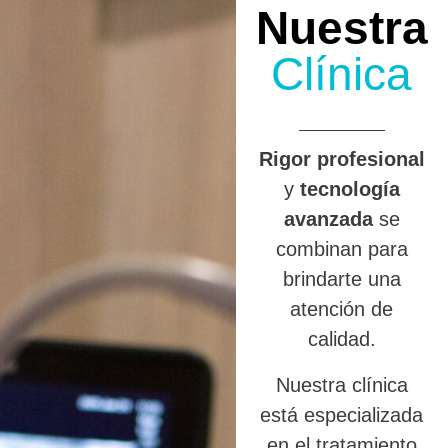
Nuestra
Clínica
R
igor profesional
y
tecnología
avanzada
se
combinan para
brindarte una
atención de
calidad.
Nuestra clínica
está especializada
en el tratamiento