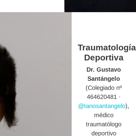
Traumatología
Deportiva
Dr. Gustavo
Santángelo
(Colegiado nº
464620481 ·
@tanosantangelo
),
médico
traumatólogo
deportivo