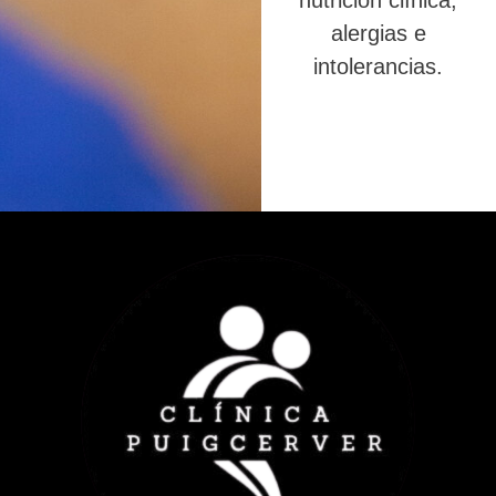
nutrición clínica,
alergias e
intolerancias.