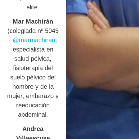
élite.
Mar Machirán
(colegiada nº 5045
·
@marmachiran
,
especialista en
salud pélvica,
fisioterapia del
suelo pélvico del
hombre y de la
mujer, embarazo y
reeducación
abdominal.
Andrea
Villaescusa