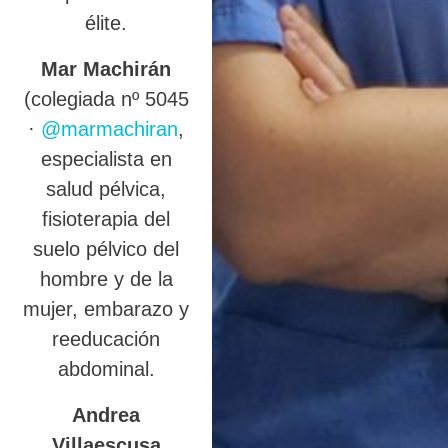
élite.
Mar Machirán
(colegiada nº 5045
·
@marmachiran
,
especialista en
salud pélvica,
fisioterapia del
suelo pélvico del
hombre y de la
mujer, embarazo y
reeducación
abdominal.
Andrea
Villaescusa