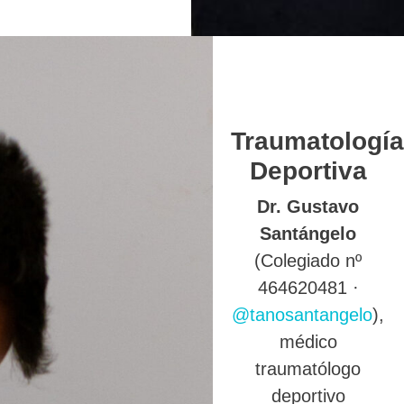
Traumatología
Deportiva
Dr. Gustavo
Santángelo
(Colegiado nº
464620481 ·
@tanosantangelo
),
médico
traumatólogo
deportivo