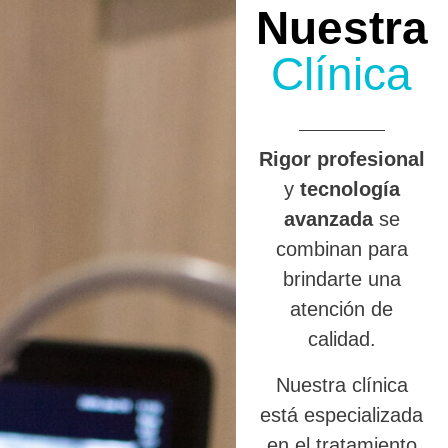
Nuestra
Clínica
R
igor profesional
y
tecnología
avanzada
se
combinan para
brindarte una
atención de
calidad.
Nuestra clínica
está especializada
en el tratamiento