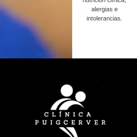
nutrición clínica,
alergias e
intolerancias.