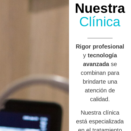
Nuestra
Clínica
R
igor profesional
y
tecnología
avanzada
se
combinan para
brindarte una
atención de
calidad.
Nuestra clínica
está especializada
en el tratamiento