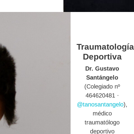
Traumatología
Deportiva
Dr. Gustavo
Santángelo
(Colegiado nº
464620481 ·
@tanosantangelo
),
médico
traumatólogo
deportivo