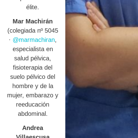
élite.
Mar Machirán
(colegiada nº 5045
·
@marmachiran
,
especialista en
salud pélvica,
fisioterapia del
suelo pélvico del
hombre y de la
mujer, embarazo y
reeducación
abdominal.
Andrea
Villaescusa