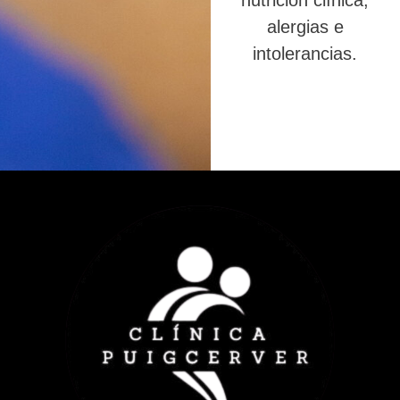
nutrición clínica,
alergias e
intolerancias.