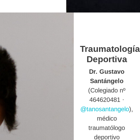
Traumatología
Deportiva
Dr. Gustavo
Santángelo
(Colegiado nº
464620481 ·
@tanosantangelo
),
médico
traumatólogo
deportivo