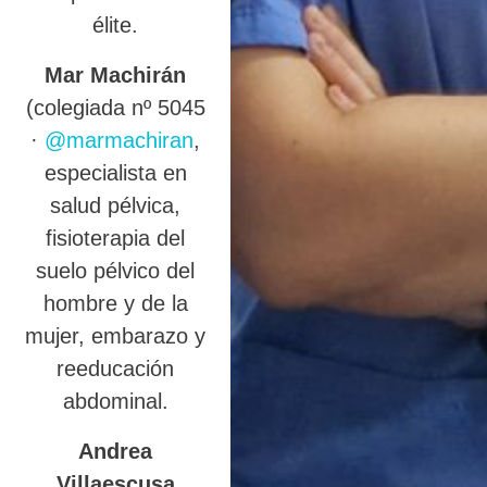
élite.
Mar Machirán
(colegiada nº 5045
·
@marmachiran
,
especialista en
salud pélvica,
fisioterapia del
suelo pélvico del
hombre y de la
mujer, embarazo y
reeducación
abdominal.
Andrea
Villaescusa