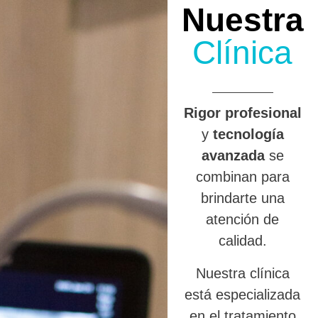
Nuestra
Clínica
R
igor profesional
y
tecnología
avanzada
se
combinan para
brindarte una
atención de
calidad.
Nuestra clínica
está especializada
en el tratamiento