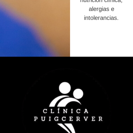
nutrición clínica,
alergias e
intolerancias.