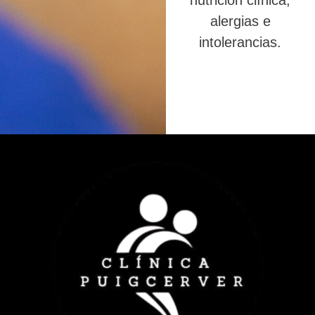
nutrición clínica,
alergias e
intolerancias.