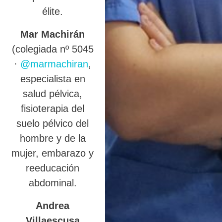
élite.
Mar Machirán
(colegiada nº 5045
·
@marmachiran
,
especialista en
salud pélvica,
fisioterapia del
suelo pélvico del
hombre y de la
mujer, embarazo y
reeducación
abdominal.
Andrea
Villaescusa