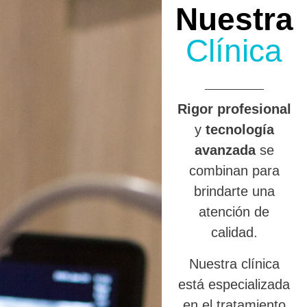
Nuestra
Clínica
R
igor profesional
y
tecnología
avanzada
se
combinan para
brindarte una
atención de
calidad.
Nuestra clínica
está especializada
en el tratamiento