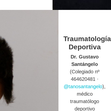
Traumatología
Deportiva
Dr. Gustavo
Santángelo
(Colegiado nº
464620481 ·
@tanosantangelo
),
médico
traumatólogo
deportivo