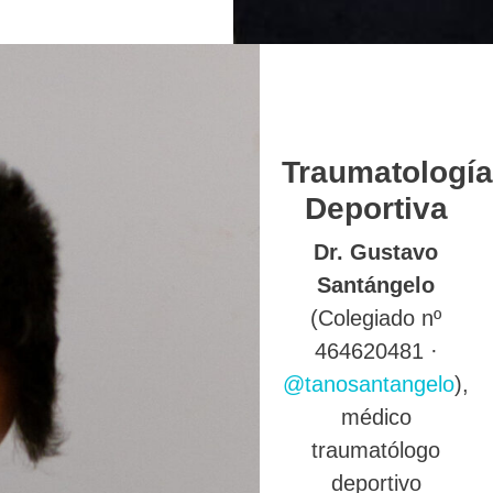
Traumatología
Deportiva
Dr. Gustavo
Santángelo
(Colegiado nº
464620481 ·
@tanosantangelo
),
médico
traumatólogo
deportivo