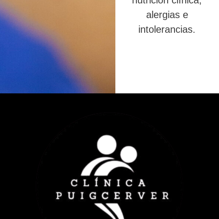
nutrición clínica,
alergias e
intolerancias.