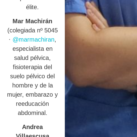
élite.
Mar Machirán
(colegiada nº 5045
·
@marmachiran
,
especialista en
salud pélvica,
fisioterapia del
suelo pélvico del
hombre y de la
mujer, embarazo y
reeducación
abdominal.
Andrea
Villaescusa