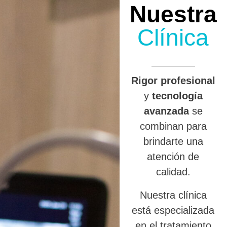
Nuestra
Clínica
R
igor profesional
y
tecnología
avanzada
se
combinan para
brindarte una
atención de
calidad.
Nuestra clínica
está especializada
en el tratamiento