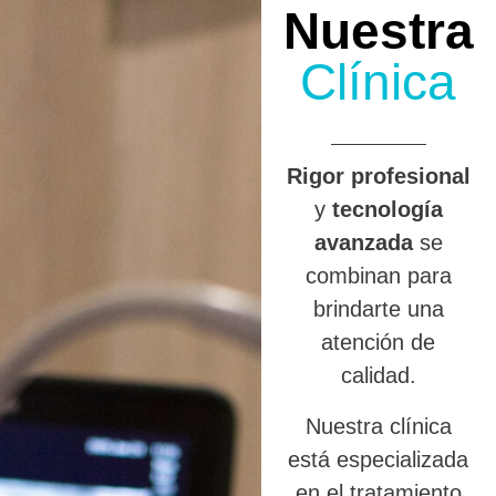
Nuestra
Clínica
R
igor profesional
y
tecnología
avanzada
se
combinan para
brindarte una
atención de
calidad.
Nuestra clínica
está especializada
en el tratamiento