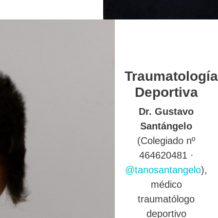
Traumatología
Deportiva
Dr. Gustavo
Santángelo
(Colegiado nº
464620481 ·
@tanosantangelo
),
médico
traumatólogo
deportivo