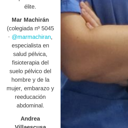
élite.
Mar Machirán
(colegiada nº 5045
·
@marmachiran
,
especialista en
salud pélvica,
fisioterapia del
suelo pélvico del
hombre y de la
mujer, embarazo y
reeducación
abdominal.
Andrea
Villaescusa