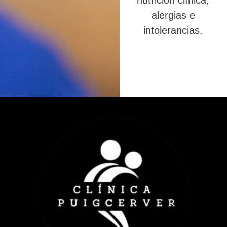
nutrición clínica,
alergias e
intolerancias.