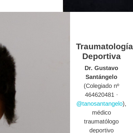
Traumatología
Deportiva
Dr. Gustavo
Santángelo
(Colegiado nº
464620481 ·
@tanosantangelo
),
médico
traumatólogo
deportivo