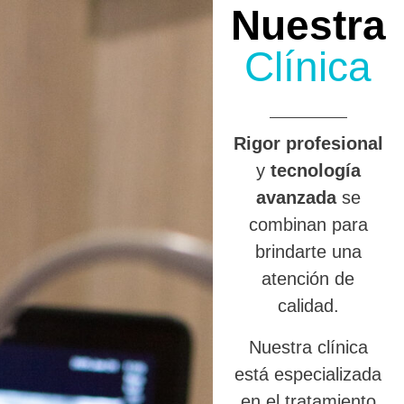
Nuestra
Clínica
R
igor profesional
y
tecnología
avanzada
se
combinan para
brindarte una
atención de
calidad.
Nuestra clínica
está especializada
en el tratamiento