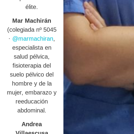
élite.
Mar Machirán
(colegiada nº 5045
·
@marmachiran
,
especialista en
salud pélvica,
fisioterapia del
suelo pélvico del
hombre y de la
mujer, embarazo y
reeducación
abdominal.
Andrea
Villaescusa