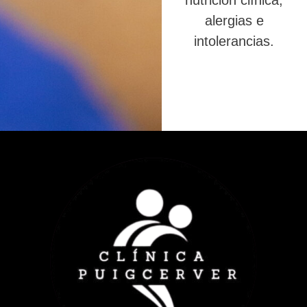
nutrición clínica,
alergias e
intolerancias.